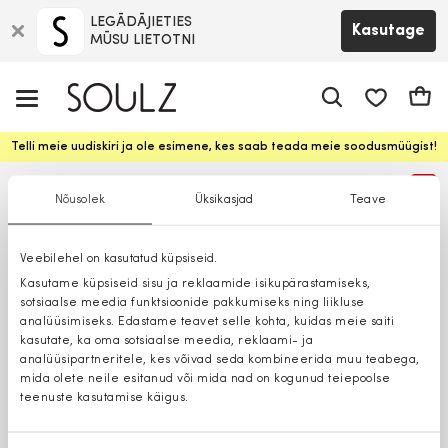
LEGĀDĀJIETIES
Kasutage
MŪSU LIETOTNI
app.shop.ui.
Ostuk
Telli meie uudiskiri ja ole esimene, kes saab teada meie soodusmüügist!
%
Nõusolek
Üksikasjad
Teave
Veebilehel on kasutatud küpsiseid.
Kasutame küpsiseid sisu ja reklaamide isikupärastamiseks,
sotsiaalse meedia funktsioonide pakkumiseks ning liikluse
analüüsimiseks. Edastame teavet selle kohta, kuidas meie saiti
kasutate, ka oma sotsiaalse meedia, reklaami- ja
analüüsipartneritele, kes võivad seda kombineerida muu teabega,
mida olete neile esitanud või mida nad on kogunud teiepoolse
teenuste kasutamise käigus.