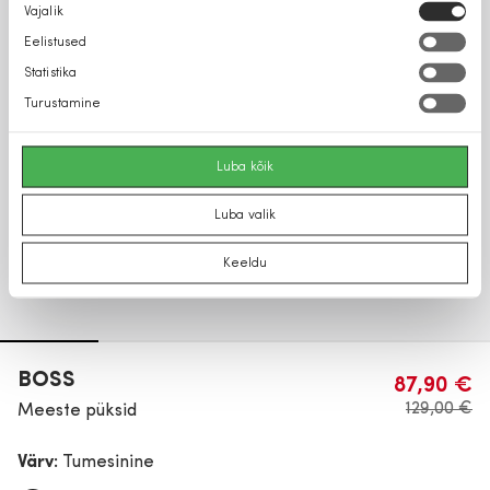
Nõusoleku
Vajalik
valik
Eelistused
Statistika
Turustamine
Luba kõik
Luba valik
Keeldu
BOSS
87,90 €
129,00 €
Meeste püksid
Värv:
Tumesinine