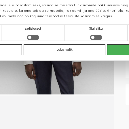
mide isikupärastamiseks, sotsiaalse meedia funktsioonide pakkumiseks ning
iti kasutate, ka oma sotsiaalse meedia, reklaami- ja analüüsipartneritele,
d või mida nad on kogunud teiepoolse teenuste kasutamise käigus.
Eelistused
Statistika
Luba valik