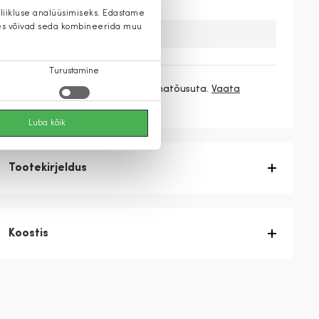
 liikluse analüüsimiseks. Edastame
 kes võivad seda kombineerida muu
Kahuks meil ei ole seda toodet.
Turustamine
3 makset
66,33 €
/ kuu ilma hinnatõusuta.
Vaata
rohkem
Luba kõik
Tootekirjeldus
Koostis