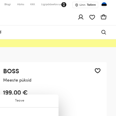
Blogi
Abiks
KKK
Ligipääsetavus
Linn:
Tallinn
app.shop.ui.wis
Ostukor
d
BOSS
Meeste püksid
199,00 €
Teave
Värv:
Tumesinine
401
021
001