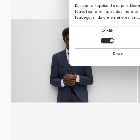
Kasutame küpsiseid sisu ja reklaa
teavet selle kohta, kuidas meie sa
teabega, mida olete neile esitanu
Nõusoleku
Vajalik
valik
Keeldu