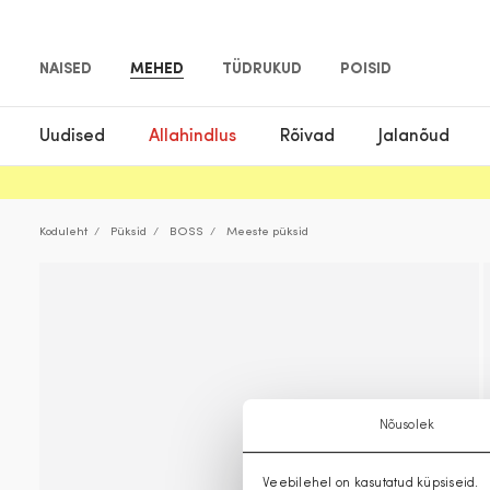
NAISED
MEHED
TÜDRUKUD
POISID
Uudised
Allahindlus
Rõivad
Jalanõud
Koduleht
Püksid
BOSS
Meeste püksid
Nõusolek
Veebilehel on kasutatud küpsiseid.