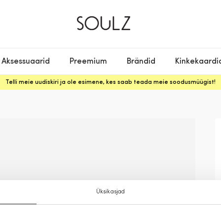
Aksessuaarid
Preemium
Brändid
Kinkekaardi
Telli meie uudiskiri ja ole esimene, kes saab teada meie soodusmüügist!
Üksikasjad