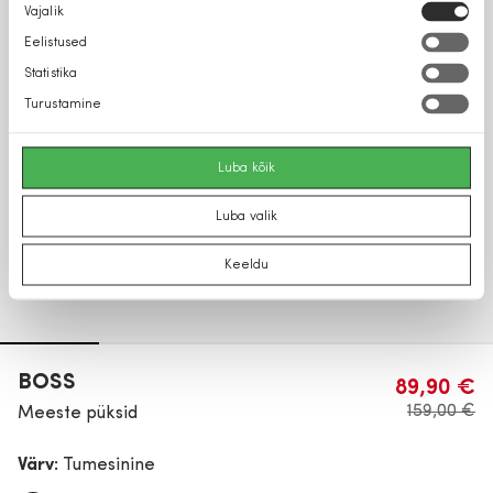
Nõusoleku
Vajalik
valik
Eelistused
Statistika
Turustamine
Luba kõik
Luba valik
Keeldu
BOSS
89,90 €
159,00 €
Meeste püksid
Värv:
Tumesinine