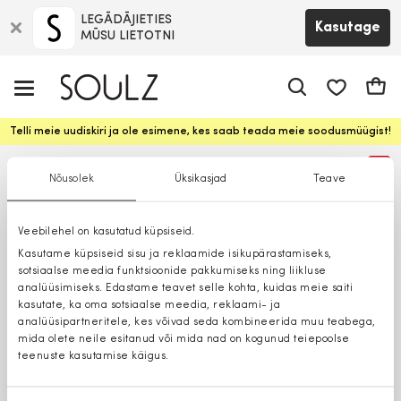
LEGĀDĀJIETIES
Kasutage
MŪSU LIETOTNI
app.shop.ui.
Ostuk
Telli meie uudiskiri ja ole esimene, kes saab teada meie soodusmüügist!
%
Nõusolek
Üksikasjad
Teave
Veebilehel on kasutatud küpsiseid.
Kasutame küpsiseid sisu ja reklaamide isikupärastamiseks,
sotsiaalse meedia funktsioonide pakkumiseks ning liikluse
analüüsimiseks. Edastame teavet selle kohta, kuidas meie saiti
kasutate, ka oma sotsiaalse meedia, reklaami- ja
analüüsipartneritele, kes võivad seda kombineerida muu teabega,
mida olete neile esitanud või mida nad on kogunud teiepoolse
teenuste kasutamise käigus.