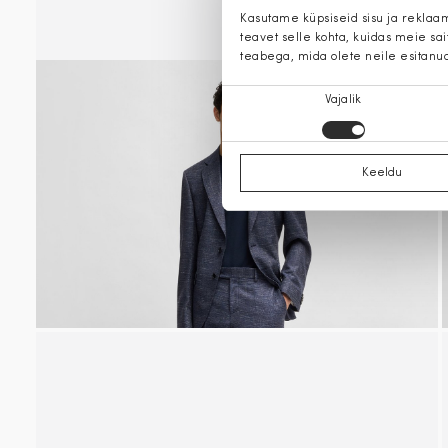
Kasutame küpsiseid sisu ja reklaa
teavet selle kohta, kuidas meie sa
teabega, mida olete neile esitanu
Nõusoleku
Vajalik
valik
Keeldu