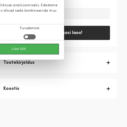
 liikluse analüüsimiseks. Edastame
 kes võivad seda kombineerida muu
Ajutiselt on toode laost otsas
Turustamine
Teavita, kui tagasi laos!
Luba kõik
Tootekirjeldus
Koostis