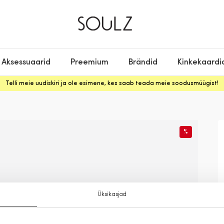
Aksessuaarid
Preemium
Brändid
Kinkekaardi
Telli meie uudiskiri ja ole esimene, kes saab teada meie soodusmüügist!
%
Üksikasjad