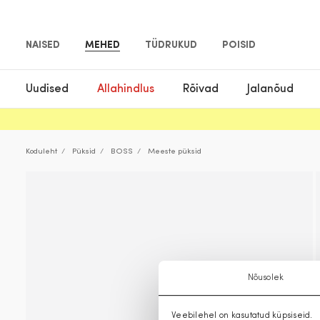
NAISED
MEHED
TÜDRUKUD
POISID
Uudised
Allahindlus
Rõivad
Jalanõud
Koduleht
Püksid
BOSS
Meeste püksid
Nõusolek
Veebilehel on kasutatud küpsiseid.