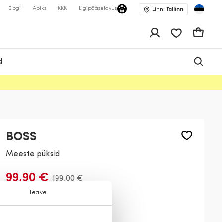
Blogi
Abiks
KKK
Ligipääsetavus
Linn:
Tallinn
app.shop.ui.wis
Ostukor
d
BOSS
Meeste püksid
99,90 €
199,00 €
Teave
Värv:
Tumesinine
404