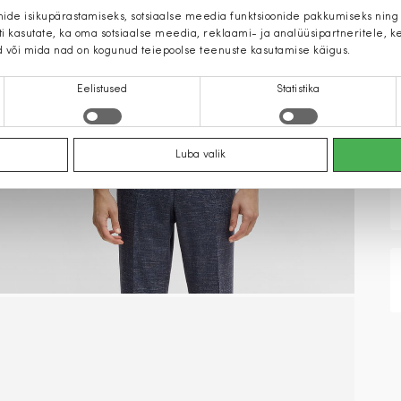
mide isikupärastamiseks, sotsiaalse meedia funktsioonide pakkumiseks ning
iti kasutate, ka oma sotsiaalse meedia, reklaami- ja analüüsipartneritele,
d või mida nad on kogunud teiepoolse teenuste kasutamise käigus.
Eelistused
Statistika
Luba valik