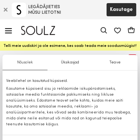
LEGĀDĀJIETIES
Kasutage
MŪSU LIETOTNI
app.shop.ui.
Ostuk
Telli meie uudiskiri ja ole esimene, kes saab teada meie soodusmüügist!
%
Nõusolek
Üksikasjad
Teave
Veebilehel on kasutatud küpsiseid.
Kasutame küpsiseid sisu ja reklaamide isikupärastamiseks,
sotsiaalse meedia funktsioonide pakkumiseks ning liikluse
analüüsimiseks. Edastame teavet selle kohta, kuidas meie saiti
kasutate, ka oma sotsiaalse meedia, reklaami- ja
analüüsipartneritele, kes võivad seda kombineerida muu teabega,
mida olete neile esitanud või mida nad on kogunud teiepoolse
teenuste kasutamise käigus.