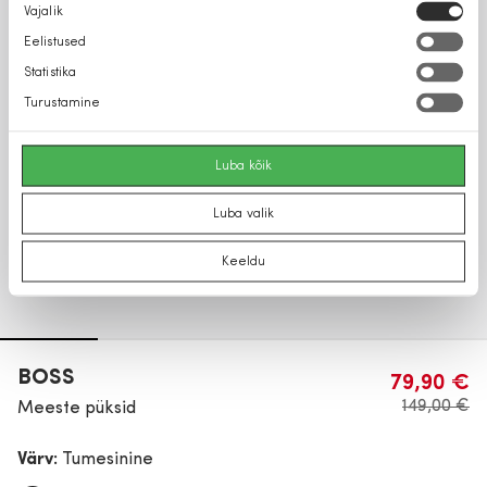
Nõusoleku
Vajalik
valik
Eelistused
Statistika
Turustamine
Luba kõik
Luba valik
Keeldu
BOSS
79,90 €
149,00 €
Meeste püksid
Värv:
Tumesinine