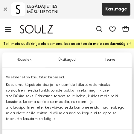
LEGĀDĀJIETIES
Kasutage
MŪSU LIETOTNI
app.shop.ui.
Ostuk
Telli meie uudiskiri ja ole esimene, kes saab teada meie soodusmüügist!
Püksid
Nõusolek
Üksikasjad
Teave
Veebilehel on kasutatud küpsiseid.
Kasutame küpsiseid sisu ja reklaamide isikupärastamiseks,
sotsiaalse meedia funktsioonide pakkumiseks ning liikluse
analüüsimiseks. Edastame teavet selle kohta, kuidas meie saiti
kasutate, ka oma sotsiaalse meedia, reklaami- ja
analüüsipartneritele, kes võivad seda kombineerida muu teabega,
mida olete neile esitanud või mida nad on kogunud teiepoolse
teenuste kasutamise käigus.