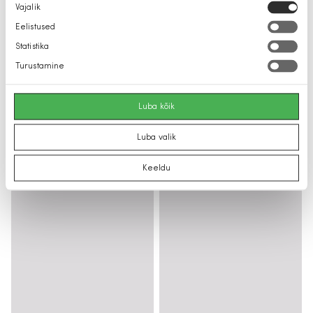
Nõusoleku
Vajalik
valik
Eelistused
Statistika
Turustamine
Luba kõik
Luba valik
Keeldu