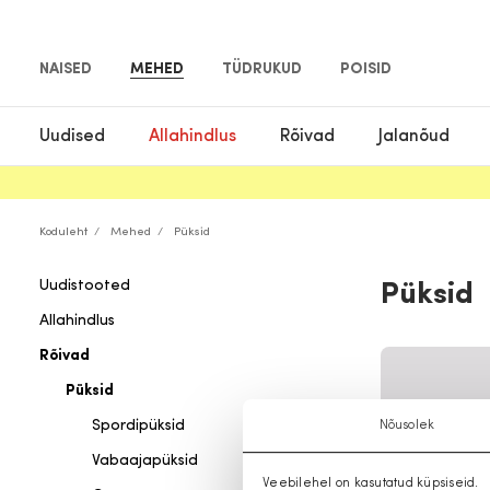
NAISED
MEHED
TÜDRUKUD
POISID
Uudised
Allahindlus
Rõivad
Jalanõud
Koduleht
Mehed
Püksid
Uudistooted
Püksid
Allahindlus
Rõivad
Püksid
Spordipüksid
Nõusolek
Vabaajapüksid
Veebilehel on kasutatud küpsiseid.