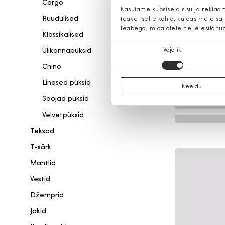
Cargo
Kasutame küpsiseid sisu ja reklaa
Ruudulised
teavet selle kohta, kuidas meie sa
teabega, mida olete neile esitanu
Klassikalised
Nõusoleku
Ülikonnapüksid
Vajalik
valik
Chino
Linased püksid
Keeldu
Soojad püksid
Velvetpüksid
Teksad
T-särk
Mantlid
Vestid
Džemprid
Jakid