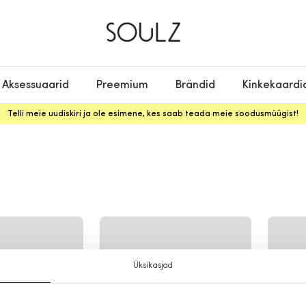
Aksessuaarid
Preemium
Brändid
Kinkekaardi
Telli meie uudiskiri ja ole esimene, kes saab teada meie soodusmüügist!
Üksikasjad