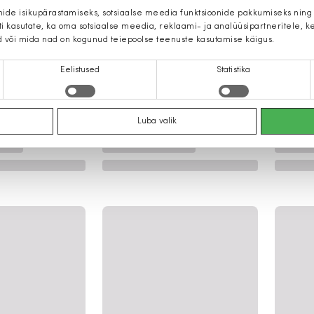
mide isikupärastamiseks, sotsiaalse meedia funktsioonide pakkumiseks ning
iti kasutate, ka oma sotsiaalse meedia, reklaami- ja analüüsipartneritele,
d või mida nad on kogunud teiepoolse teenuste kasutamise käigus.
Eelistused
Statistika
Luba valik