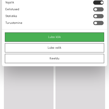
Nõusoleku
Vajalik
valik
Eelistused
Statistika
Turustamine
Luba kõik
Luba valik
Keeldu