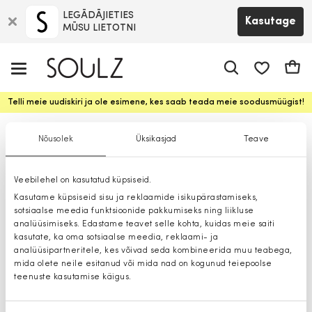
LEGĀDĀJIETIES
Kasutage
MŪSU LIETOTNI
app.shop.ui.
Ostuk
Telli meie uudiskiri ja ole esimene, kes saab teada meie soodusmüügist!
Püksid
Nõusolek
Üksikasjad
Teave
Veebilehel on kasutatud küpsiseid.
Kasutame küpsiseid sisu ja reklaamide isikupärastamiseks,
sotsiaalse meedia funktsioonide pakkumiseks ning liikluse
analüüsimiseks. Edastame teavet selle kohta, kuidas meie saiti
kasutate, ka oma sotsiaalse meedia, reklaami- ja
analüüsipartneritele, kes võivad seda kombineerida muu teabega,
mida olete neile esitanud või mida nad on kogunud teiepoolse
teenuste kasutamise käigus.