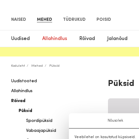
NAISED
MEHED
TÜDRUKUD
POISID
Uudised
Allahindlus
Rõivad
Jalanõud
Koduleht
Mehed
Püksid
Uudistooted
Püksid
Allahindlus
Rõivad
Püksid
Spordipüksid
Nõusolek
Vabaajapüksid
Veebilehel on kasutatud küpsiseid.