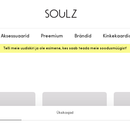
Aksessuaarid
Preemium
Brändid
Kinkekaardi
Telli meie uudiskiri ja ole esimene, kes saab teada meie soodusmüügist!
Üksikasjad