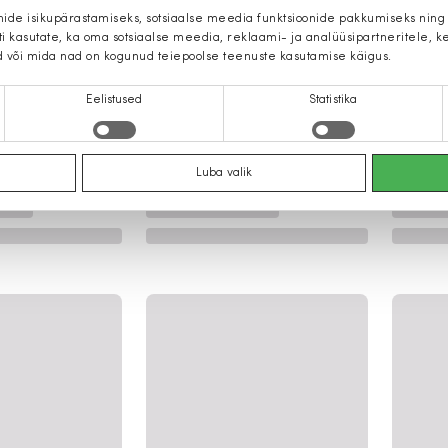
mide isikupärastamiseks, sotsiaalse meedia funktsioonide pakkumiseks ning
iti kasutate, ka oma sotsiaalse meedia, reklaami- ja analüüsipartneritele,
d või mida nad on kogunud teiepoolse teenuste kasutamise käigus.
Eelistused
Statistika
Luba valik