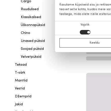
Cargo
Kasutame küpsiseid sisu ja reklaa
Ruudulised
teavet selle kohta, kuidas meie sa
teabega, mida olete neile esitanu
Klassikalised
Nõusoleku
Ülikonnapüksid
Vajalik
valik
Chino
Linased püksid
Keeldu
Soojad püksid
Velvetpüksid
Teksad
T-särk
Mantlid
Vestid
Džemprid
Jakid