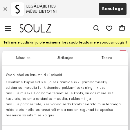
LEGĀDĀJIETIES
Kasutage
MŪSU LIETOTNI
app.shop.ui.
Ostuk
Telli meie uudiskiri ja ole esimene, kes saab teada meie soodusmüügist!
%
Nõusolek
Üksikasjad
Teave
Veebilehel on kasutatud küpsiseid.
Kasutame küpsiseid sisu ja reklaamide isikupärastamiseks,
sotsiaalse meedia funktsioonide pakkumiseks ning liikluse
analüüsimiseks. Edastame teavet selle kohta, kuidas meie saiti
kasutate, ka oma sotsiaalse meedia, reklaami- ja
analüüsipartneritele, kes võivad seda kombineerida muu teabega,
mida olete neile esitanud või mida nad on kogunud teiepoolse
teenuste kasutamise käigus.