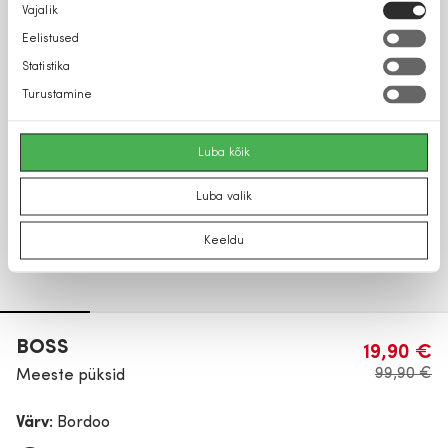
Nõusoleku
Vajalik
valik
Eelistused
Statistika
Turustamine
Luba kõik
Luba valik
Keeldu
BOSS
19,90 €
99,90 €
Meeste püksid
Värv:
Bordoo