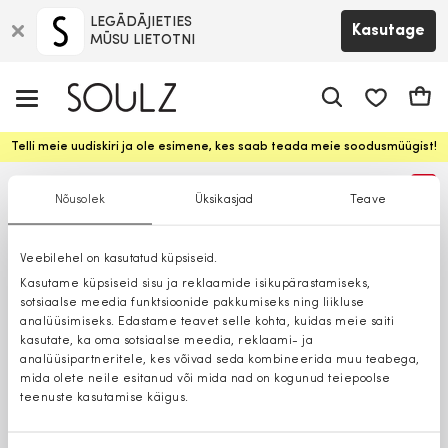
LEGĀDĀJIETIES
Kasutage
MŪSU LIETOTNI
app.shop.ui.
Ostuk
Telli meie uudiskiri ja ole esimene, kes saab teada meie soodusmüügist!
%
Nõusolek
Üksikasjad
Teave
Veebilehel on kasutatud küpsiseid.
Kasutame küpsiseid sisu ja reklaamide isikupärastamiseks,
sotsiaalse meedia funktsioonide pakkumiseks ning liikluse
analüüsimiseks. Edastame teavet selle kohta, kuidas meie saiti
kasutate, ka oma sotsiaalse meedia, reklaami- ja
analüüsipartneritele, kes võivad seda kombineerida muu teabega,
mida olete neile esitanud või mida nad on kogunud teiepoolse
teenuste kasutamise käigus.