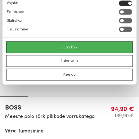
Nõusoleku
Vajalik
valik
Eelistused
Statistika
Turustamine
Luba kõik
Luba valik
Keeldu
BOSS
94,90 €
139,90 €
Meeste polo särk pikkade varrukatega
Värv:
Tumesinine