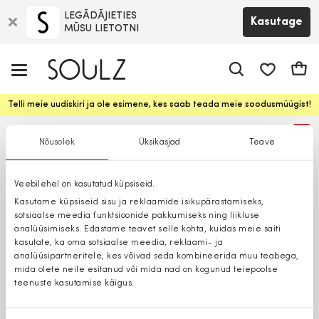
LEGĀDĀJIETIES
Kasutage
MŪSU LIETOTNI
app.shop.ui.
Ostuk
Telli meie uudiskiri ja ole esimene, kes saab teada meie soodusmüügist!
%
Nõusolek
Üksikasjad
Teave
Veebilehel on kasutatud küpsiseid.
Kasutame küpsiseid sisu ja reklaamide isikupärastamiseks,
sotsiaalse meedia funktsioonide pakkumiseks ning liikluse
analüüsimiseks. Edastame teavet selle kohta, kuidas meie saiti
kasutate, ka oma sotsiaalse meedia, reklaami- ja
analüüsipartneritele, kes võivad seda kombineerida muu teabega,
mida olete neile esitanud või mida nad on kogunud teiepoolse
teenuste kasutamise käigus.