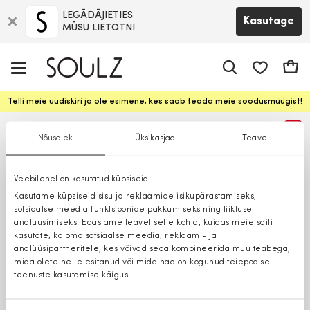
LEGĀDĀJIETIES
Kasutage
MŪSU LIETOTNI
app.shop.ui.
Ostuk
Telli meie uudiskiri ja ole esimene, kes saab teada meie soodusmüügist!
%
Nõusolek
Üksikasjad
Teave
Veebilehel on kasutatud küpsiseid.
Kasutame küpsiseid sisu ja reklaamide isikupärastamiseks,
sotsiaalse meedia funktsioonide pakkumiseks ning liikluse
analüüsimiseks. Edastame teavet selle kohta, kuidas meie saiti
kasutate, ka oma sotsiaalse meedia, reklaami- ja
analüüsipartneritele, kes võivad seda kombineerida muu teabega,
mida olete neile esitanud või mida nad on kogunud teiepoolse
teenuste kasutamise käigus.