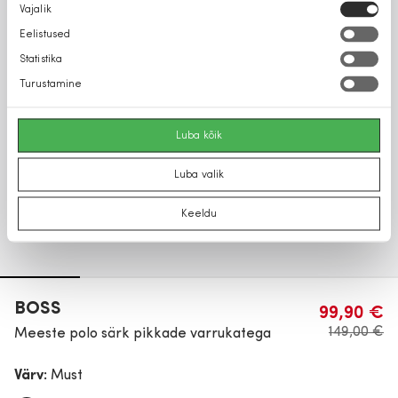
Nõusoleku
Vajalik
valik
Eelistused
Statistika
Turustamine
Luba kõik
Luba valik
Keeldu
BOSS
99,90 €
149,00 €
Meeste polo särk pikkade varrukatega
Värv:
Must