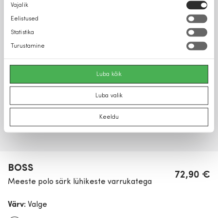
Nõusoleku
Vajalik
valik
Eelistused
Statistika
Turustamine
Luba kõik
Luba valik
Keeldu
BOSS
72,90 €
Meeste polo särk lühikeste varrukatega
Värv:
Valge