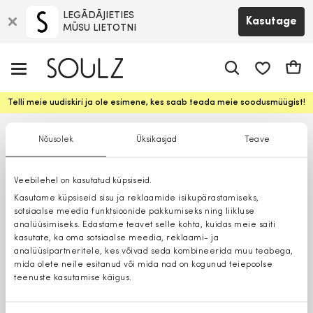
LEGĀDĀJIETIES
Kasutage
MŪSU LIETOTNI
app.shop.ui.
Ostuk
Telli meie uudiskiri ja ole esimene, kes saab teada meie soodusmüügist!
Nõusolek
Üksikasjad
Teave
Veebilehel on kasutatud küpsiseid.
Kasutame küpsiseid sisu ja reklaamide isikupärastamiseks,
sotsiaalse meedia funktsioonide pakkumiseks ning liikluse
analüüsimiseks. Edastame teavet selle kohta, kuidas meie saiti
kasutate, ka oma sotsiaalse meedia, reklaami- ja
analüüsipartneritele, kes võivad seda kombineerida muu teabega,
mida olete neile esitanud või mida nad on kogunud teiepoolse
teenuste kasutamise käigus.