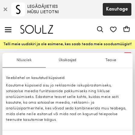
LEGĀDĀJIETIES
Kasutage
MŪSU LIETOTNI
app.shop.ui.
Ostuk
Telli meie uudiskiri ja ole esimene, kes saab teada meie soodusmüügist!
%
Nõusolek
Üksikasjad
Teave
Veebilehel on kasutatud küpsiseid.
Kasutame küpsiseid sisu ja reklaamide isikupärastamiseks,
sotsiaalse meedia funktsioonide pakkumiseks ning liikluse
analüüsimiseks. Edastame teavet selle kohta, kuidas meie saiti
kasutate, ka oma sotsiaalse meedia, reklaami- ja
analüüsipartneritele, kes võivad seda kombineerida muu teabega,
mida olete neile esitanud või mida nad on kogunud teiepoolse
teenuste kasutamise käigus.