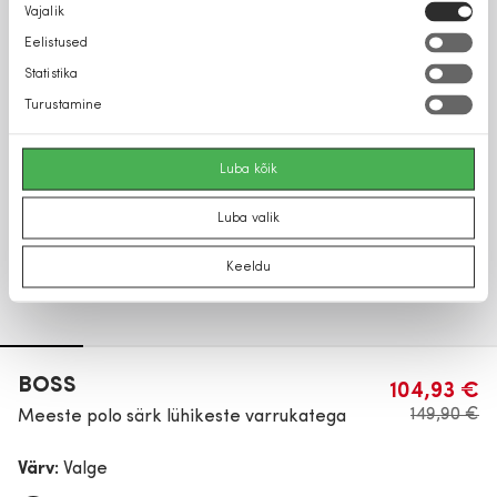
Nõusoleku
Vajalik
valik
Eelistused
Statistika
Turustamine
Luba kõik
Luba valik
Keeldu
BOSS
104,93 €
149,90 €
Meeste polo särk lühikeste varrukatega
Värv:
Valge