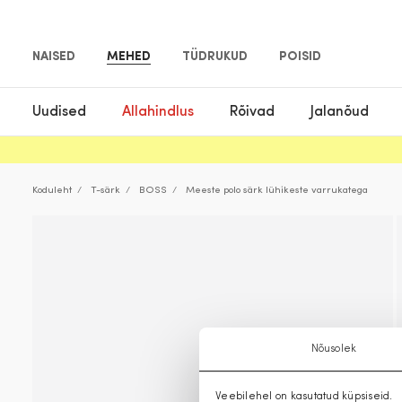
NAISED
MEHED
TÜDRUKUD
POISID
Uudised
Allahindlus
Rõivad
Jalanõud
Koduleht
T-särk
BOSS
Meeste polo särk lühikeste varrukatega
Nõusolek
Veebilehel on kasutatud küpsiseid.