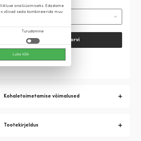
 liikluse analüüsimiseks. Edastame
 kes võivad seda kombineerida muu
Vali suurus
Turustamine
Lisa ostukorvi
Luba kõik
Vaata saadavust
Kohaletoimetamise võimalused
Tootekirjeldus