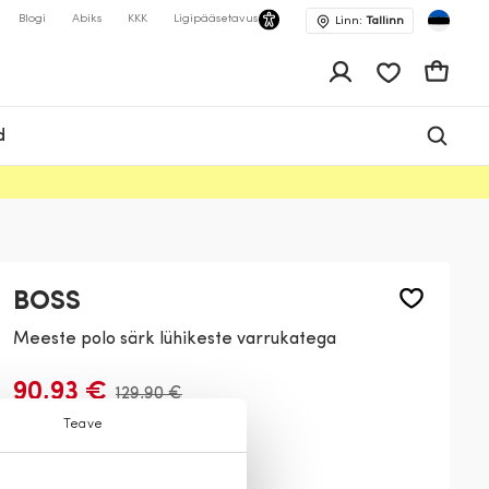
Blogi
Abiks
KKK
Ligipääsetavus
Linn:
Tallinn
app.shop.ui.wis
Ostukor
d
BOSS
Meeste polo särk lühikeste varrukatega
90,93 €
129,90 €
Teave
Värv:
Must
001
100