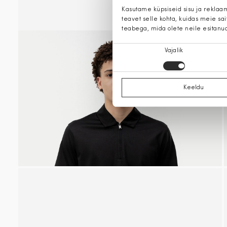
Kasutame küpsiseid sisu ja reklaa
teavet selle kohta, kuidas meie sa
teabega, mida olete neile esitanu
Nõusoleku
Vajalik
valik
Keeldu