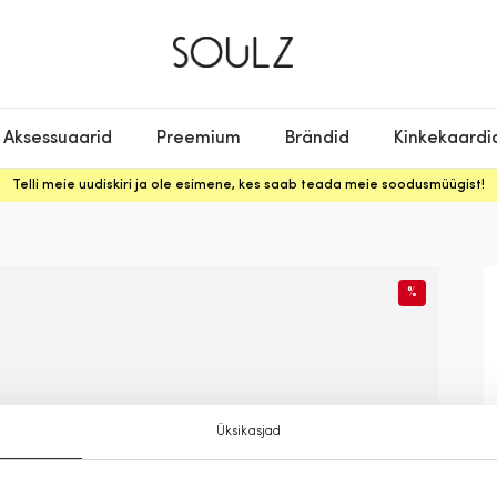
Aksessuaarid
Preemium
Brändid
Kinkekaardi
Telli meie uudiskiri ja ole esimene, kes saab teada meie soodusmüügist!
%
Üksikasjad