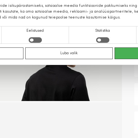
mide isikupärastamiseks, sotsiaalse meedia funktsioonide pakkumiseks ning
iti kasutate, ka oma sotsiaalse meedia, reklaami- ja analüüsipartneritele,
d või mida nad on kogunud teiepoolse teenuste kasutamise käigus.
Eelistused
Statistika
Luba valik