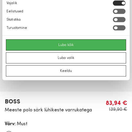
Nõusoleku
Vajalik
valik
Eelistused
Statistika
Turustamine
Luba kõik
Luba valik
Keeldu
BOSS
83,94 €
139,90 €
Meeste polo särk lühikeste varrukatega
Värv:
Must