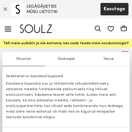
LEGĀDĀJIETIES
Kasutage
MŪSU LIETOTNI
app.shop.ui.
Ostuk
Telli meie uudiskiri ja ole esimene, kes saab teada meie soodusmüügist!
%
Nõusolek
Üksikasjad
Teave
Veebilehel on kasutatud küpsiseid.
Kasutame küpsiseid sisu ja reklaamide isikupärastamiseks,
sotsiaalse meedia funktsioonide pakkumiseks ning liikluse
analüüsimiseks. Edastame teavet selle kohta, kuidas meie saiti
kasutate, ka oma sotsiaalse meedia, reklaami- ja
analüüsipartneritele, kes võivad seda kombineerida muu teabega,
mida olete neile esitanud või mida nad on kogunud teiepoolse
teenuste kasutamise käigus.