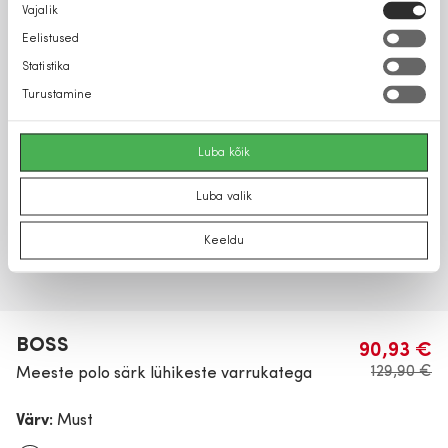
Nõusoleku
Vajalik
valik
Eelistused
Statistika
Turustamine
Luba kõik
Luba valik
Keeldu
BOSS
90,93 €
129,90 €
Meeste polo särk lühikeste varrukatega
Värv:
Must