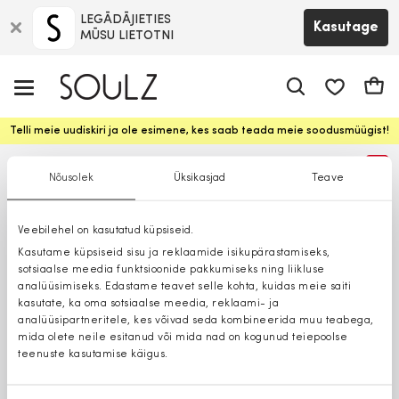
LEGĀDĀJIETIES
Kasutage
MŪSU LIETOTNI
app.shop.ui.
Ostuk
Telli meie uudiskiri ja ole esimene, kes saab teada meie soodusmüügist!
%
Nõusolek
Üksikasjad
Teave
Veebilehel on kasutatud küpsiseid.
Kasutame küpsiseid sisu ja reklaamide isikupärastamiseks,
sotsiaalse meedia funktsioonide pakkumiseks ning liikluse
analüüsimiseks. Edastame teavet selle kohta, kuidas meie saiti
kasutate, ka oma sotsiaalse meedia, reklaami- ja
analüüsipartneritele, kes võivad seda kombineerida muu teabega,
mida olete neile esitanud või mida nad on kogunud teiepoolse
teenuste kasutamise käigus.