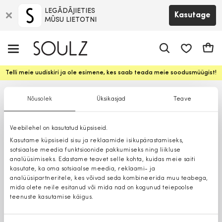
LEGĀDĀJIETIES
Kasutage
MŪSU LIETOTNI
app.shop.ui.
Ostuk
Telli meie uudiskiri ja ole esimene, kes saab teada meie soodusmüügist!
Nõusolek
Üksikasjad
Teave
Veebilehel on kasutatud küpsiseid.
Kasutame küpsiseid sisu ja reklaamide isikupärastamiseks,
sotsiaalse meedia funktsioonide pakkumiseks ning liikluse
analüüsimiseks. Edastame teavet selle kohta, kuidas meie saiti
kasutate, ka oma sotsiaalse meedia, reklaami- ja
analüüsipartneritele, kes võivad seda kombineerida muu teabega,
mida olete neile esitanud või mida nad on kogunud teiepoolse
teenuste kasutamise käigus.