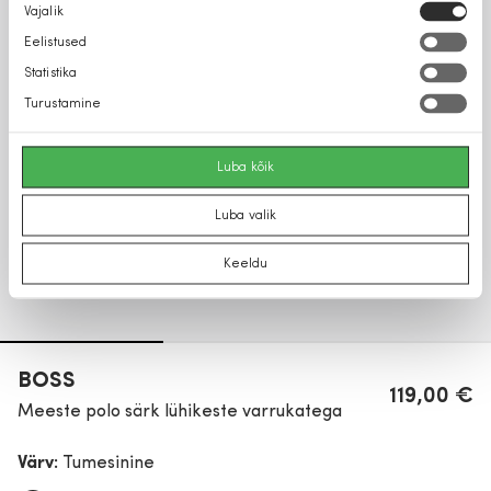
Nõusoleku
Vajalik
valik
Eelistused
Statistika
Turustamine
Luba kõik
Luba valik
Keeldu
BOSS
119,00 €
Meeste polo särk lühikeste varrukatega
Värv:
Tumesinine