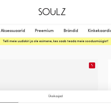
Aksessuaarid
Preemium
Brändid
Kinkekaardi
Telli meie uudiskiri ja ole esimene, kes saab teada meie soodusmüügist!
%
Üksikasjad