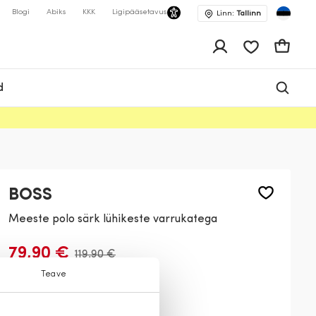
Blogi
Abiks
KKK
Ligipääsetavus
Linn:
Tallinn
app.shop.ui.wis
Ostukor
d
BOSS
Meeste polo särk lühikeste varrukatega
79,90 €
119,90 €
Teave
Värv:
Tumesinine
406
103
002