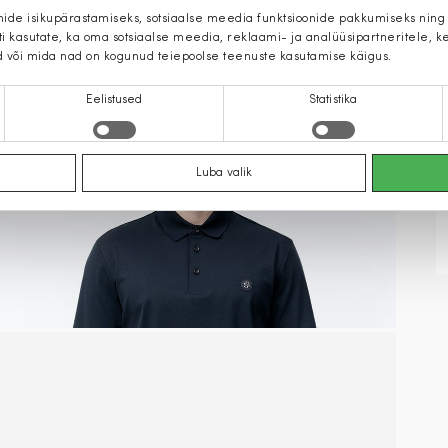
mide isikupärastamiseks, sotsiaalse meedia funktsioonide pakkumiseks ning
iti kasutate, ka oma sotsiaalse meedia, reklaami- ja analüüsipartneritele,
d või mida nad on kogunud teiepoolse teenuste kasutamise käigus.
Eelistused
Statistika
Luba valik