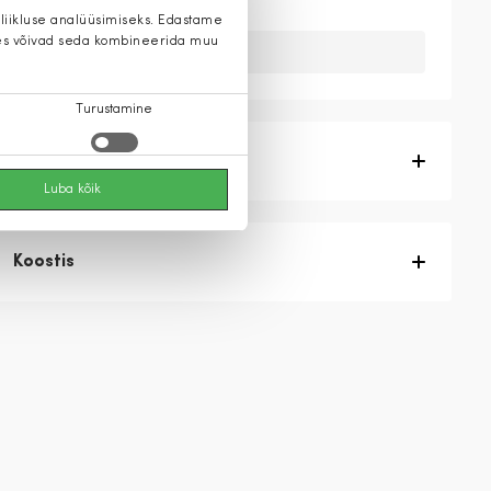
 liikluse analüüsimiseks. Edastame
 kes võivad seda kombineerida muu
Kahuks meil ei ole seda toodet.
Turustamine
Tootekirjeldus
Luba kõik
Koostis