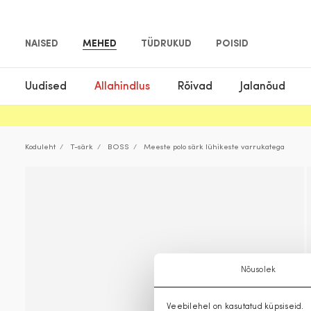
NAISED
MEHED
TÜDRUKUD
POISID
Uudised
Allahindlus
Rõivad
Jalanõud
Koduleht
T-särk
BOSS
Meeste polo särk lühikeste varrukatega
Nõusolek
Veebilehel on kasutatud küpsiseid.