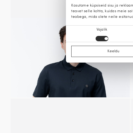
Kasutame küpsiseid sisu ja reklaa
teavet selle kohta, kuidas meie sa
teabega, mida olete neile esitanu
Nõusoleku
Vajalik
valik
Keeldu