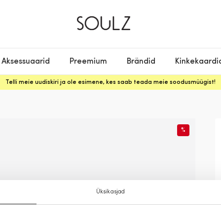
Aksessuaarid
Preemium
Brändid
Kinkekaardi
Telli meie uudiskiri ja ole esimene, kes saab teada meie soodusmüügist!
%
Üksikasjad