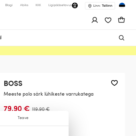
Blogi
Abiks
KKK
Ligipääsetavus
Linn:
Tallinn
app.shop.ui.wis
Ostukor
d
BOSS
Meeste polo särk lühikeste varrukatega
79,90 €
119,90 €
Teave
Värv:
Valge
100
402