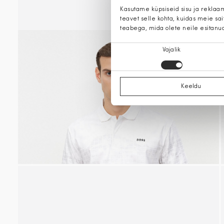
Kasutame küpsiseid sisu ja reklaa
teavet selle kohta, kuidas meie sa
teabega, mida olete neile esitanu
Nõusoleku
Vajalik
valik
Keeldu