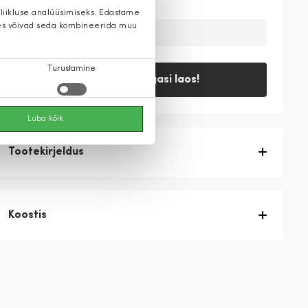
 liikluse analüüsimiseks. Edastame
 kes võivad seda kombineerida muu
Ajutiselt on toode laost otsas
Turustamine
Teavita, kui tagasi laos!
Luba kõik
Tootekirjeldus
Koostis