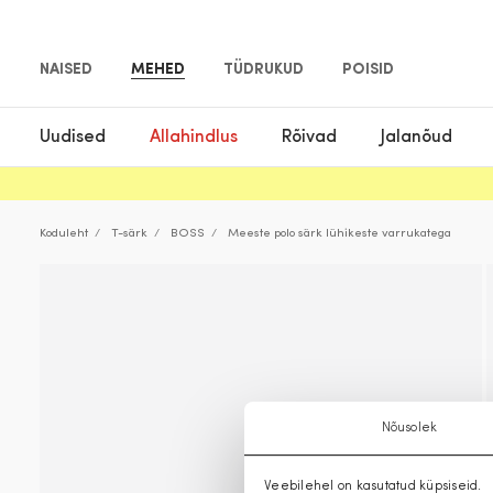
NAISED
MEHED
TÜDRUKUD
POISID
Uudised
Allahindlus
Rõivad
Jalanõud
Koduleht
T-särk
BOSS
Meeste polo särk lühikeste varrukatega
Nõusolek
Veebilehel on kasutatud küpsiseid.