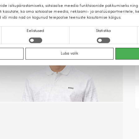
mide isikupärastamiseks, sotsiaalse meedia funktsioonide pakkumiseks ning
iti kasutate, ka oma sotsiaalse meedia, reklaami- ja analüüsipartneritele,
d või mida nad on kogunud teiepoolse teenuste kasutamise käigus.
Eelistused
Statistika
Luba valik