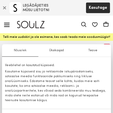
LEGĀDĀJIETIES
Kasutage
MŪSU LIETOTNI
app.shop.ui.
Ostuk
Telli meie uudiskiri ja ole esimene, kes saab teada meie soodusmüügist!
%
Nõusolek
Üksikasjad
Teave
Veebilehel on kasutatud küpsiseid.
Kasutame küpsiseid sisu ja reklaamide isikupärastamiseks,
sotsiaalse meedia funktsioonide pakkumiseks ning liikluse
analüüsimiseks. Edastame teavet selle kohta, kuidas meie saiti
kasutate, ka oma sotsiaalse meedia, reklaami- ja
analüüsipartneritele, kes võivad seda kombineerida muu teabega,
mida olete neile esitanud või mida nad on kogunud teiepoolse
teenuste kasutamise käigus.