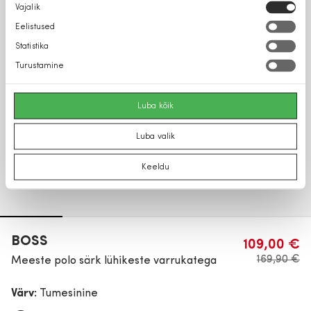
Nõusoleku
Vajalik
valik
Eelistused
Statistika
Turustamine
Luba kõik
Luba valik
Keeldu
BOSS
109,00 €
169,90 €
Meeste polo särk lühikeste varrukatega
Värv:
Tumesinine