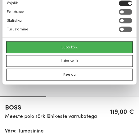
Nõusoleku
Vajalik
valik
Eelistused
Statistika
Turustamine
Luba kõik
Luba valik
Keeldu
BOSS
119,00 €
Meeste polo särk lühikeste varrukatega
Värv:
Tumesinine