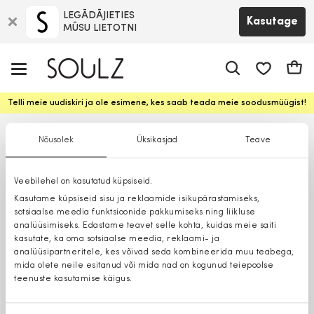
LEGĀDĀJIETIES
Kasutage
MŪSU LIETOTNI
app.shop.ui.
Ostuk
Telli meie uudiskiri ja ole esimene, kes saab teada meie soodusmüügist!
Nõusolek
Üksikasjad
Teave
Veebilehel on kasutatud küpsiseid.
Kasutame küpsiseid sisu ja reklaamide isikupärastamiseks,
sotsiaalse meedia funktsioonide pakkumiseks ning liikluse
analüüsimiseks. Edastame teavet selle kohta, kuidas meie saiti
kasutate, ka oma sotsiaalse meedia, reklaami- ja
analüüsipartneritele, kes võivad seda kombineerida muu teabega,
mida olete neile esitanud või mida nad on kogunud teiepoolse
teenuste kasutamise käigus.