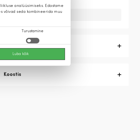
 liikluse analüüsimiseks. Edastame
 kes võivad seda kombineerida muu
Kahuks meil ei ole seda toodet.
Turustamine
Tootekirjeldus
Luba kõik
Koostis