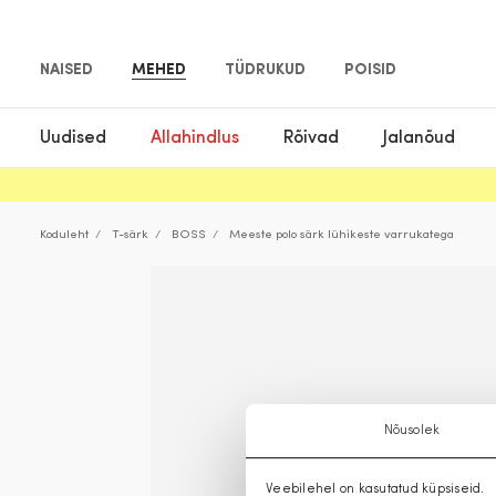
NAISED
MEHED
TÜDRUKUD
POISID
Uudised
Allahindlus
Rõivad
Jalanõud
Koduleht
T-särk
BOSS
Meeste polo särk lühikeste varrukatega
Nõusolek
Veebilehel on kasutatud küpsiseid.