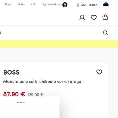
Blogi
Abiks
KKK
Ligipääsetavus
Linn:
Tallinn
app.shop.ui.wis
Ostukor
d
BOSS
Meeste polo särk lühikeste varrukatega
87,90 €
129,00 €
Teave
Värv:
Liiv
275
404
524