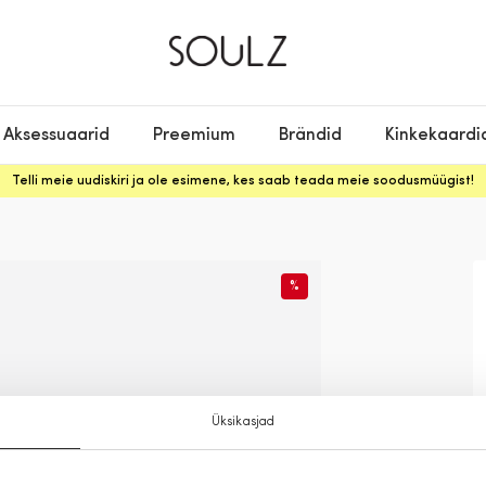
Aksessuaarid
Preemium
Brändid
Kinkekaardi
Telli meie uudiskiri ja ole esimene, kes saab teada meie soodusmüügist!
%
Üksikasjad