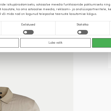
mide isikupärastamiseks, sotsiaalse meedia funktsioonide pakkumiseks ning
iti kasutate, ka oma sotsiaalse meedia, reklaami- ja analüüsipartneritele,
d või mida nad on kogunud teiepoolse teenuste kasutamise käigus.
Eelistused
Statistika
Luba valik