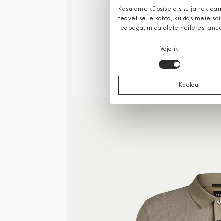
Kasutame küpsiseid sisu ja reklaa
teavet selle kohta, kuidas meie sa
teabega, mida olete neile esitanu
Nõusoleku
Vajalik
valik
Keeldu