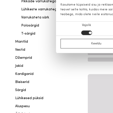
Pikkade varrukatega särk
Kasutame küpsiseid sisu ja reklaa
Lühikeste varrukatega särk
teavet selle kohta, kuidas meie sa
teabega, mida olete neile esitanu
Varrukateta särk
Nõusoleku
Polosärgid
Vajalik
valik
T-särgid
Mantlid
Keeldu
Vestid
Džemprid
Jakid
Kardiganid
Bleiserid
Särgid
Lühikesed püksid
Aluspesu