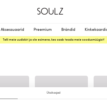
Aksessuaarid
Preemium
Brändid
Kinkekaardi
Telli meie uudiskiri ja ole esimene, kes saab teada meie soodusmüügist!
Üksikasjad