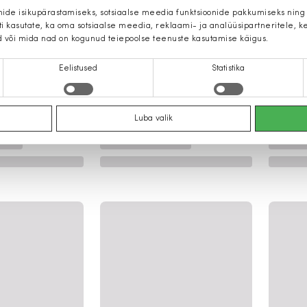
mide isikupärastamiseks, sotsiaalse meedia funktsioonide pakkumiseks ning
iti kasutate, ka oma sotsiaalse meedia, reklaami- ja analüüsipartneritele,
d või mida nad on kogunud teiepoolse teenuste kasutamise käigus.
Eelistused
Statistika
Luba valik