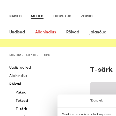
NAISED
MEHED
TÜDRUKUD
POISID
Uudised
Allahindlus
Rõivad
Jalanõud
Koduleht
Mehed
T-särk
Uudistooted
T-särk
Allahindlus
Rõivad
Püksid
Teksad
Nõusolek
T-särk
Veebilehel on kasutatud küpsiseid.