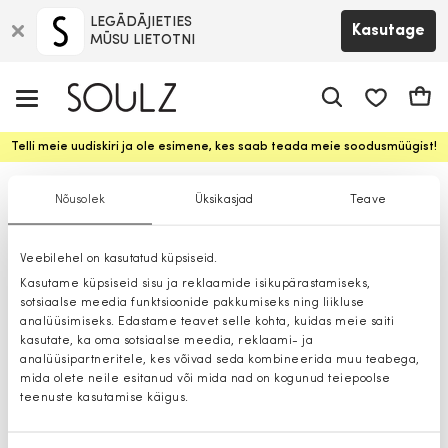
LEGĀDĀJIETIES
Kasutage
MŪSU LIETOTNI
app.shop.ui.
Ostuk
Telli meie uudiskiri ja ole esimene, kes saab teada meie soodusmüügist!
T-särk
Nõusolek
Üksikasjad
Teave
Veebilehel on kasutatud küpsiseid.
Kasutame küpsiseid sisu ja reklaamide isikupärastamiseks,
sotsiaalse meedia funktsioonide pakkumiseks ning liikluse
analüüsimiseks. Edastame teavet selle kohta, kuidas meie saiti
kasutate, ka oma sotsiaalse meedia, reklaami- ja
analüüsipartneritele, kes võivad seda kombineerida muu teabega,
mida olete neile esitanud või mida nad on kogunud teiepoolse
teenuste kasutamise käigus.