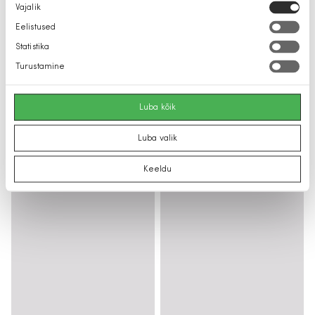
Nõusoleku
Vajalik
valik
Eelistused
Statistika
Turustamine
Luba kõik
Luba valik
Keeldu