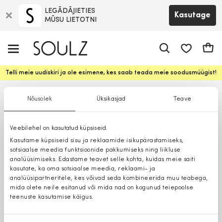
LEGĀDĀJIETIES
Kasutage
MŪSU LIETOTNI
app.shop.ui.
Ostuk
Telli meie uudiskiri ja ole esimene, kes saab teada meie soodusmüügist!
Nõusolek
Üksikasjad
Teave
Veebilehel on kasutatud küpsiseid.
Kasutame küpsiseid sisu ja reklaamide isikupärastamiseks,
sotsiaalse meedia funktsioonide pakkumiseks ning liikluse
analüüsimiseks. Edastame teavet selle kohta, kuidas meie saiti
kasutate, ka oma sotsiaalse meedia, reklaami- ja
analüüsipartneritele, kes võivad seda kombineerida muu teabega,
mida olete neile esitanud või mida nad on kogunud teiepoolse
teenuste kasutamise käigus.