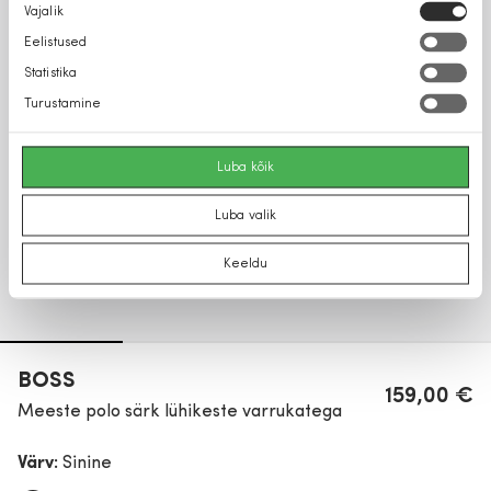
Nõusoleku
Vajalik
valik
Eelistused
Statistika
Turustamine
Luba kõik
Luba valik
Keeldu
BOSS
159,00 €
Meeste polo särk lühikeste varrukatega
Värv:
Sinine