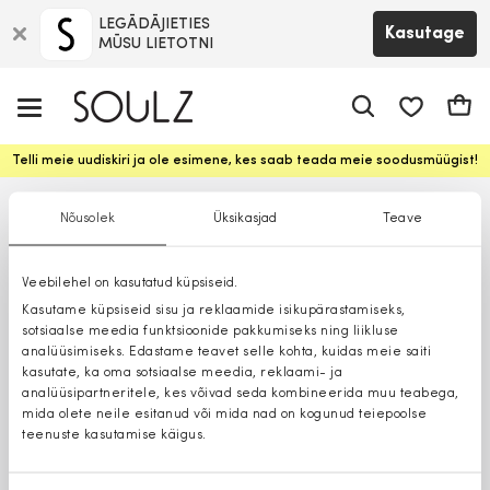
LEGĀDĀJIETIES
Kasutage
MŪSU LIETOTNI
app.shop.ui.
Ostuk
Telli meie uudiskiri ja ole esimene, kes saab teada meie soodusmüügist!
Nõusolek
Üksikasjad
Teave
Veebilehel on kasutatud küpsiseid.
Kasutame küpsiseid sisu ja reklaamide isikupärastamiseks,
sotsiaalse meedia funktsioonide pakkumiseks ning liikluse
analüüsimiseks. Edastame teavet selle kohta, kuidas meie saiti
kasutate, ka oma sotsiaalse meedia, reklaami- ja
analüüsipartneritele, kes võivad seda kombineerida muu teabega,
mida olete neile esitanud või mida nad on kogunud teiepoolse
teenuste kasutamise käigus.