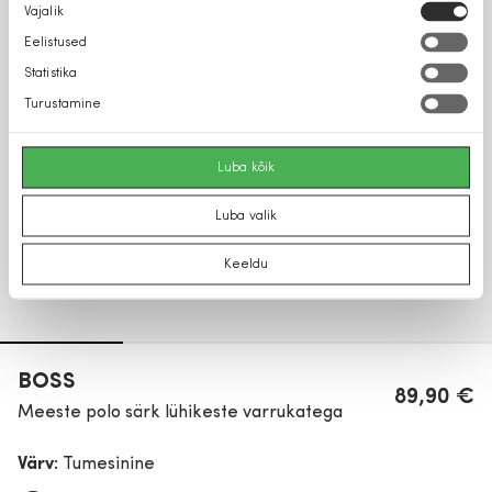
Nõusoleku
Vajalik
valik
Eelistused
Statistika
Turustamine
Luba kõik
Luba valik
Keeldu
BOSS
89,90 €
Meeste polo särk lühikeste varrukatega
Värv:
Tumesinine