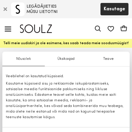
LEGĀDĀJIETIES
Kasutage
MŪSU LIETOTNI
app.shop.ui.
Ostuk
Telli meie uudiskiri ja ole esimene, kes saab teada meie soodusmüügist!
Nõusolek
Üksikasjad
Teave
Veebilehel on kasutatud küpsiseid.
Kasutame küpsiseid sisu ja reklaamide isikupärastamiseks,
sotsiaalse meedia funktsioonide pakkumiseks ning liikluse
analüüsimiseks. Edastame teavet selle kohta, kuidas meie saiti
kasutate, ka oma sotsiaalse meedia, reklaami- ja
analüüsipartneritele, kes võivad seda kombineerida muu teabega,
mida olete neile esitanud või mida nad on kogunud teiepoolse
teenuste kasutamise käigus.