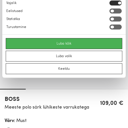
Nõusoleku
Vajalik
valik
Eelistused
Statistika
Turustamine
Luba kõik
Luba valik
Keeldu
BOSS
109,00 €
Meeste polo särk lühikeste varrukatega
Värv:
Must