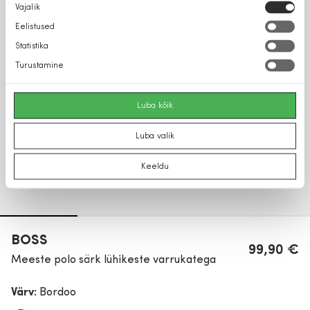
Nõusoleku
Vajalik
valik
Eelistused
Statistika
Turustamine
Luba kõik
Luba valik
Keeldu
BOSS
99,90 €
Meeste polo särk lühikeste varrukatega
Värv:
Bordoo