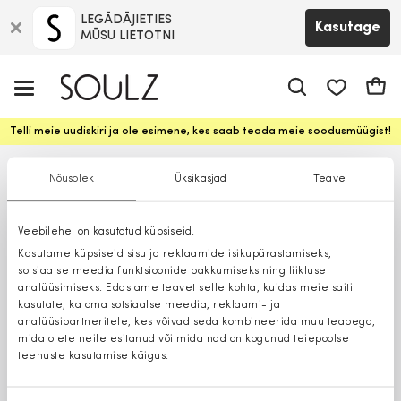
LEGĀDĀJIETIES
Kasutage
MŪSU LIETOTNI
app.shop.ui.
Ostuk
Telli meie uudiskiri ja ole esimene, kes saab teada meie soodusmüügist!
Nõusolek
Üksikasjad
Teave
Veebilehel on kasutatud küpsiseid.
Kasutame küpsiseid sisu ja reklaamide isikupärastamiseks,
sotsiaalse meedia funktsioonide pakkumiseks ning liikluse
analüüsimiseks. Edastame teavet selle kohta, kuidas meie saiti
kasutate, ka oma sotsiaalse meedia, reklaami- ja
analüüsipartneritele, kes võivad seda kombineerida muu teabega,
mida olete neile esitanud või mida nad on kogunud teiepoolse
teenuste kasutamise käigus.