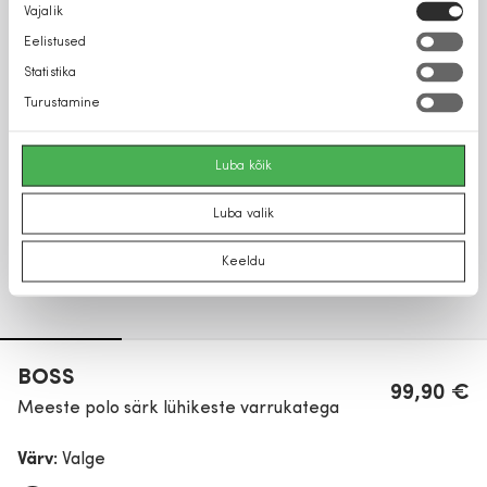
Nõusoleku
Vajalik
valik
Eelistused
Statistika
Turustamine
Luba kõik
Luba valik
Keeldu
BOSS
99,90 €
Meeste polo särk lühikeste varrukatega
Värv:
Valge