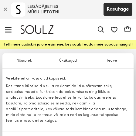
LEGĀDĀJIETIES
Kasutage
MŪSU LIETOTNI
app.shop.ui.
Ostuk
Telli meie uudiskiri ja ole esimene, kes saab teada meie soodusmüügist!
Nõusolek
Üksikasjad
Teave
Veebilehel on kasutatud küpsiseid.
Kasutame küpsiseid sisu ja reklaamide isikupärastamiseks,
sotsiaalse meedia funktsioonide pakkumiseks ning liikluse
analüüsimiseks. Edastame teavet selle kohta, kuidas meie saiti
kasutate, ka oma sotsiaalse meedia, reklaami- ja
analüüsipartneritele, kes võivad seda kombineerida muu teabega,
mida olete neile esitanud või mida nad on kogunud teiepoolse
teenuste kasutamise käigus.