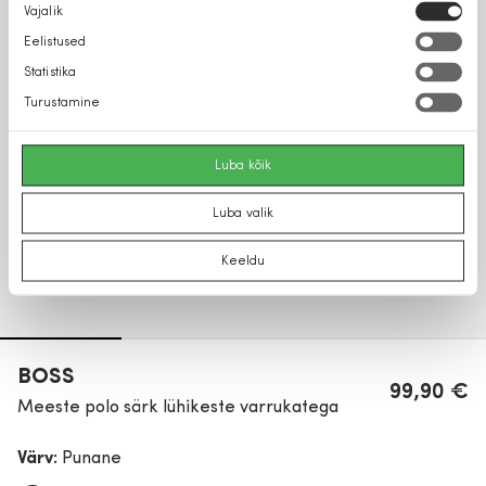
Nõusoleku
Vajalik
valik
Eelistused
Statistika
Turustamine
Luba kõik
Luba valik
Keeldu
BOSS
99,90 €
Meeste polo särk lühikeste varrukatega
Värv:
Punane