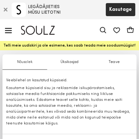
LEGĀDĀJIETIES
Kasutage
MŪSU LIETOTNI
app.shop.ui.
Ostuk
Telli meie uudiskiri ja ole esimene, kes saab teada meie soodusmüügist!
Nõusolek
Üksikasjad
Teave
Veebilehel on kasutatud küpsiseid.
Kasutame küpsiseid sisu ja reklaamide isikupärastamiseks,
sotsiaalse meedia funktsioonide pakkumiseks ning liikluse
analüüsimiseks. Edastame teavet selle kohta, kuidas meie saiti
kasutate, ka oma sotsiaalse meedia, reklaami- ja
analüüsipartneritele, kes võivad seda kombineerida muu teabega,
mida olete neile esitanud või mida nad on kogunud teiepoolse
teenuste kasutamise käigus.