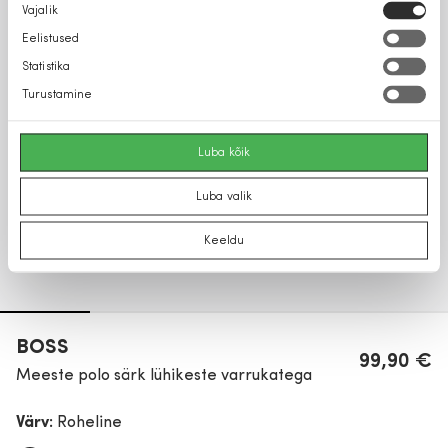
Nõusoleku
Vajalik
valik
Eelistused
Statistika
Turustamine
Luba kõik
Luba valik
Keeldu
BOSS
99,90 €
Meeste polo särk lühikeste varrukatega
Värv:
Roheline