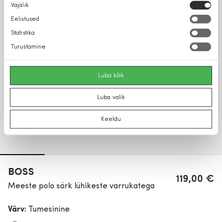
Nõusoleku
Vajalik
valik
Eelistused
Statistika
Turustamine
Luba kõik
Luba valik
Keeldu
BOSS
119,00 €
Meeste polo särk lühikeste varrukatega
Värv:
Tumesinine