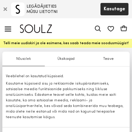
LEGĀDĀJIETIES
Kasutage
MŪSU LIETOTNI
app.shop.ui.
Ostuk
Telli meie uudiskiri ja ole esimene, kes saab teada meie soodusmüügist!
Nõusolek
Üksikasjad
Teave
Veebilehel on kasutatud küpsiseid.
Kasutame küpsiseid sisu ja reklaamide isikupärastamiseks,
sotsiaalse meedia funktsioonide pakkumiseks ning liikluse
analüüsimiseks. Edastame teavet selle kohta, kuidas meie saiti
kasutate, ka oma sotsiaalse meedia, reklaami- ja
analüüsipartneritele, kes võivad seda kombineerida muu teabega,
mida olete neile esitanud või mida nad on kogunud teiepoolse
teenuste kasutamise käigus.