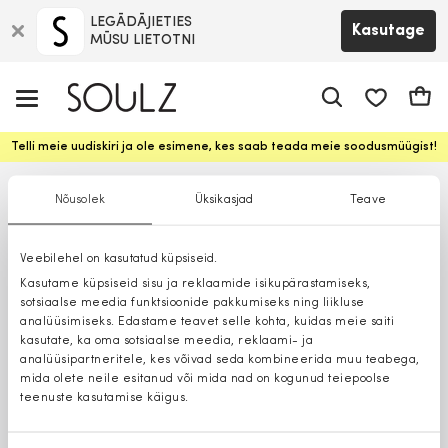
LEGĀDĀJIETIES
Kasutage
MŪSU LIETOTNI
app.shop.ui.
Ostuk
Telli meie uudiskiri ja ole esimene, kes saab teada meie soodusmüügist!
Nõusolek
Üksikasjad
Teave
Veebilehel on kasutatud küpsiseid.
Kasutame küpsiseid sisu ja reklaamide isikupärastamiseks,
sotsiaalse meedia funktsioonide pakkumiseks ning liikluse
analüüsimiseks. Edastame teavet selle kohta, kuidas meie saiti
kasutate, ka oma sotsiaalse meedia, reklaami- ja
analüüsipartneritele, kes võivad seda kombineerida muu teabega,
mida olete neile esitanud või mida nad on kogunud teiepoolse
teenuste kasutamise käigus.