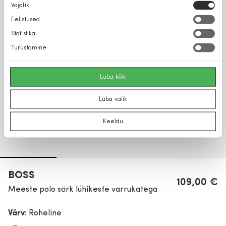
Nõusoleku
Vajalik
valik
Eelistused
Statistika
Turustamine
Luba kõik
Luba valik
Keeldu
BOSS
109,00 €
Meeste polo särk lühikeste varrukatega
Värv:
Roheline