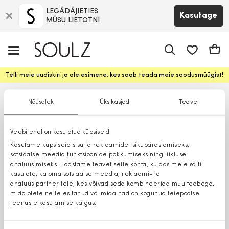
LEGĀDĀJIETIES
Kasutage
MŪSU LIETOTNI
app.shop.ui.
Ostuk
Telli meie uudiskiri ja ole esimene, kes saab teada meie soodusmüügist!
Nõusolek
Üksikasjad
Teave
Veebilehel on kasutatud küpsiseid.
Kasutame küpsiseid sisu ja reklaamide isikupärastamiseks,
sotsiaalse meedia funktsioonide pakkumiseks ning liikluse
analüüsimiseks. Edastame teavet selle kohta, kuidas meie saiti
kasutate, ka oma sotsiaalse meedia, reklaami- ja
analüüsipartneritele, kes võivad seda kombineerida muu teabega,
mida olete neile esitanud või mida nad on kogunud teiepoolse
teenuste kasutamise käigus.