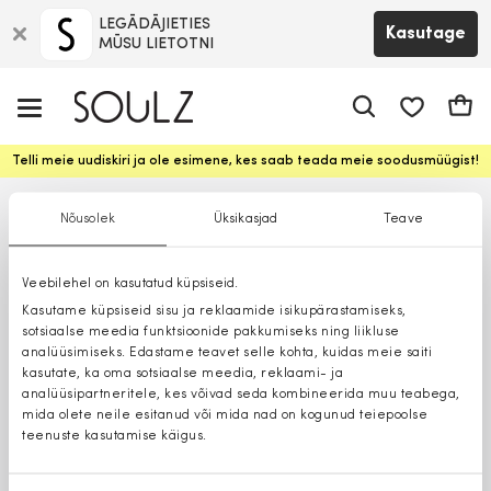
LEGĀDĀJIETIES
Kasutage
MŪSU LIETOTNI
app.shop.ui.
Ostuk
Telli meie uudiskiri ja ole esimene, kes saab teada meie soodusmüügist!
Nõusolek
Üksikasjad
Teave
Veebilehel on kasutatud küpsiseid.
Kasutame küpsiseid sisu ja reklaamide isikupärastamiseks,
sotsiaalse meedia funktsioonide pakkumiseks ning liikluse
analüüsimiseks. Edastame teavet selle kohta, kuidas meie saiti
kasutate, ka oma sotsiaalse meedia, reklaami- ja
analüüsipartneritele, kes võivad seda kombineerida muu teabega,
mida olete neile esitanud või mida nad on kogunud teiepoolse
teenuste kasutamise käigus.