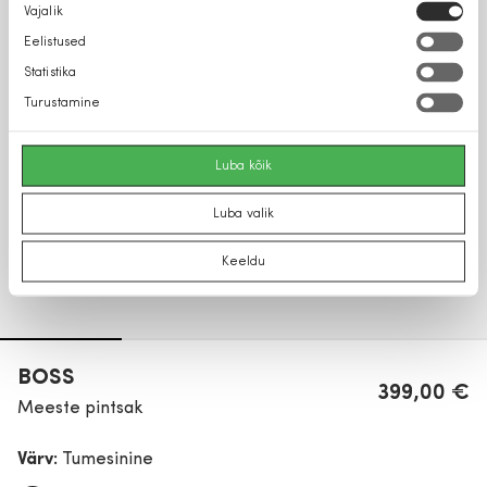
Nõusoleku
Vajalik
valik
Eelistused
Statistika
Turustamine
Luba kõik
Luba valik
Keeldu
BOSS
399,00 €
Meeste pintsak
Värv:
Tumesinine