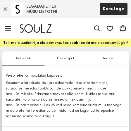
LEGĀDĀJIETIES
Kasutage
MŪSU LIETOTNI
app.shop.ui.
Ostuk
Telli meie uudiskiri ja ole esimene, kes saab teada meie soodusmüügist!
Nõusolek
Üksikasjad
Teave
Veebilehel on kasutatud küpsiseid.
Kasutame küpsiseid sisu ja reklaamide isikupärastamiseks,
sotsiaalse meedia funktsioonide pakkumiseks ning liikluse
analüüsimiseks. Edastame teavet selle kohta, kuidas meie saiti
kasutate, ka oma sotsiaalse meedia, reklaami- ja
analüüsipartneritele, kes võivad seda kombineerida muu teabega,
mida olete neile esitanud või mida nad on kogunud teiepoolse
teenuste kasutamise käigus.