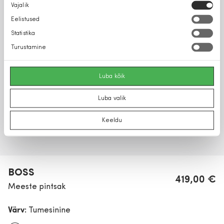
Nõusoleku
Vajalik
valik
Eelistused
Statistika
Turustamine
Luba kõik
Luba valik
Keeldu
BOSS
419,00 €
Meeste pintsak
Värv:
Tumesinine