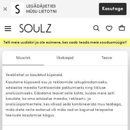
LEGĀDĀJIETIES
Kasutage
MŪSU LIETOTNI
app.shop.ui.
Ostuk
Telli meie uudiskiri ja ole esimene, kes saab teada meie soodusmüügist!
Nõusolek
Üksikasjad
Teave
Veebilehel on kasutatud küpsiseid.
Kasutame küpsiseid sisu ja reklaamide isikupärastamiseks,
sotsiaalse meedia funktsioonide pakkumiseks ning liikluse
analüüsimiseks. Edastame teavet selle kohta, kuidas meie saiti
kasutate, ka oma sotsiaalse meedia, reklaami- ja
analüüsipartneritele, kes võivad seda kombineerida muu teabega,
mida olete neile esitanud või mida nad on kogunud teiepoolse
teenuste kasutamise käigus.