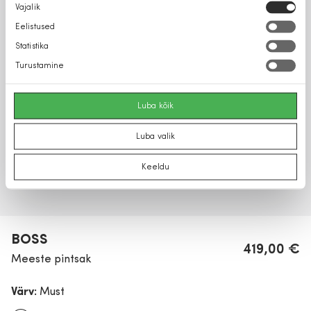
Nõusoleku
Vajalik
valik
Eelistused
Statistika
Turustamine
Luba kõik
Luba valik
Keeldu
BOSS
419,00 €
Meeste pintsak
Värv:
Must