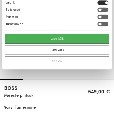
Nõusoleku
Vajalik
valik
Eelistused
Statistika
Turustamine
Luba kõik
Luba valik
Keeldu
BOSS
549,00 €
Meeste pintsak
Värv:
Tumesinine