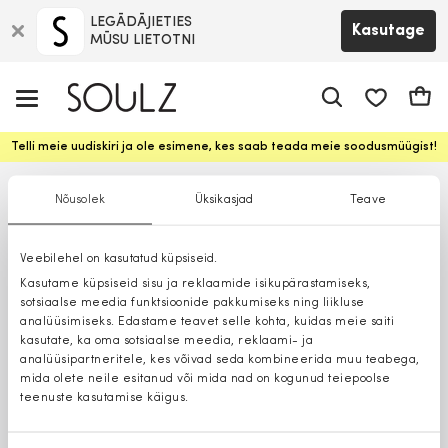
LEGĀDĀJIETIES
Kasutage
MŪSU LIETOTNI
app.shop.ui.
Ostuk
Telli meie uudiskiri ja ole esimene, kes saab teada meie soodusmüügist!
Nõusolek
Üksikasjad
Teave
Veebilehel on kasutatud küpsiseid.
Kasutame küpsiseid sisu ja reklaamide isikupärastamiseks,
sotsiaalse meedia funktsioonide pakkumiseks ning liikluse
analüüsimiseks. Edastame teavet selle kohta, kuidas meie saiti
kasutate, ka oma sotsiaalse meedia, reklaami- ja
analüüsipartneritele, kes võivad seda kombineerida muu teabega,
mida olete neile esitanud või mida nad on kogunud teiepoolse
teenuste kasutamise käigus.