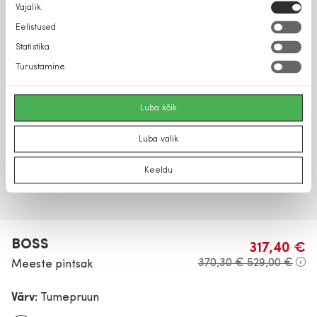
Nõusoleku
Vajalik
valik
Eelistused
Statistika
Turustamine
Luba kõik
Luba valik
Keeldu
BOSS
317,40 €
370,30 €
529,00 €
Meeste pintsak
Värv:
Tumepruun