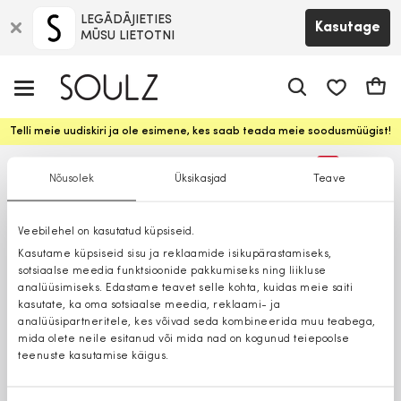
LEGĀDĀJIETIES
Kasutage
MŪSU LIETOTNI
app.shop.ui.
Ostuk
Telli meie uudiskiri ja ole esimene, kes saab teada meie soodusmüügist!
%
Nõusolek
Üksikasjad
Teave
Ainult poes
Veebilehel on kasutatud küpsiseid.
Kasutame küpsiseid sisu ja reklaamide isikupärastamiseks,
sotsiaalse meedia funktsioonide pakkumiseks ning liikluse
analüüsimiseks. Edastame teavet selle kohta, kuidas meie saiti
kasutate, ka oma sotsiaalse meedia, reklaami- ja
analüüsipartneritele, kes võivad seda kombineerida muu teabega,
mida olete neile esitanud või mida nad on kogunud teiepoolse
teenuste kasutamise käigus.