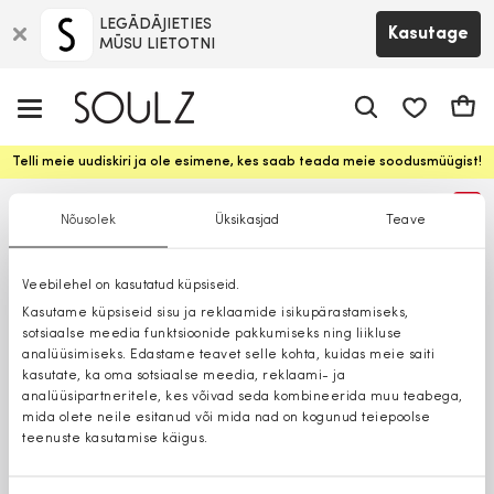
LEGĀDĀJIETIES
Kasutage
MŪSU LIETOTNI
app.shop.ui.
Ostuk
Telli meie uudiskiri ja ole esimene, kes saab teada meie soodusmüügist!
%
Nõusolek
Üksikasjad
Teave
Veebilehel on kasutatud küpsiseid.
Kasutame küpsiseid sisu ja reklaamide isikupärastamiseks,
sotsiaalse meedia funktsioonide pakkumiseks ning liikluse
analüüsimiseks. Edastame teavet selle kohta, kuidas meie saiti
kasutate, ka oma sotsiaalse meedia, reklaami- ja
analüüsipartneritele, kes võivad seda kombineerida muu teabega,
mida olete neile esitanud või mida nad on kogunud teiepoolse
teenuste kasutamise käigus.