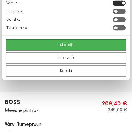
Nõusoleku
Vajalik
valik
Eelistused
Statistika
Turustamine
Luba kõik
Luba valik
Keeldu
BOSS
209,40 €
349,00 €
Meeste pintsak
Värv:
Tumepruun