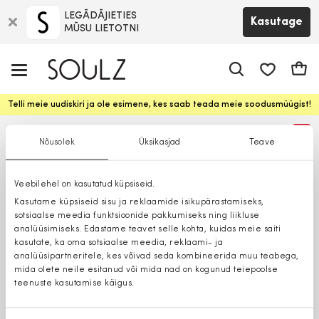
LEGĀDĀJIETIES
Kasutage
MŪSU LIETOTNI
app.shop.ui.
Ostuk
Telli meie uudiskiri ja ole esimene, kes saab teada meie soodusmüügist!
%
Nõusolek
Üksikasjad
Teave
Veebilehel on kasutatud küpsiseid.
Kasutame küpsiseid sisu ja reklaamide isikupärastamiseks,
sotsiaalse meedia funktsioonide pakkumiseks ning liikluse
analüüsimiseks. Edastame teavet selle kohta, kuidas meie saiti
kasutate, ka oma sotsiaalse meedia, reklaami- ja
analüüsipartneritele, kes võivad seda kombineerida muu teabega,
mida olete neile esitanud või mida nad on kogunud teiepoolse
teenuste kasutamise käigus.