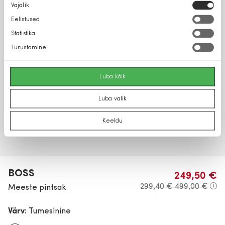
Nõusoleku
Vajalik
valik
Eelistused
Statistika
Turustamine
Luba kõik
Luba valik
Keeldu
BOSS
249,50 €
299,40 €
499,00 €
Meeste pintsak
Värv:
Tumesinine