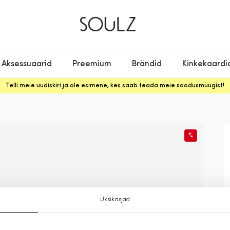
Aksessuaarid
Preemium
Brändid
Kinkekaardi
Telli meie uudiskiri ja ole esimene, kes saab teada meie soodusmüügist!
%
Üksikasjad