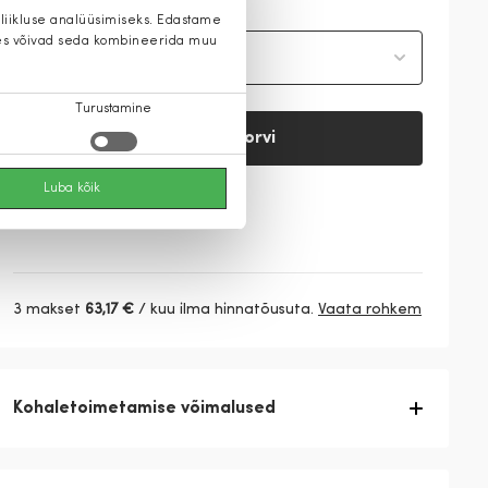
 liikluse analüüsimiseks. Edastame
 kes võivad seda kombineerida muu
Vali suurus
Turustamine
Lisa ostukorvi
Luba kõik
Vaata saadavust
3 makset
63,17 €
/ kuu ilma hinnatõusuta.
Vaata rohkem
Kohaletoimetamise võimalused