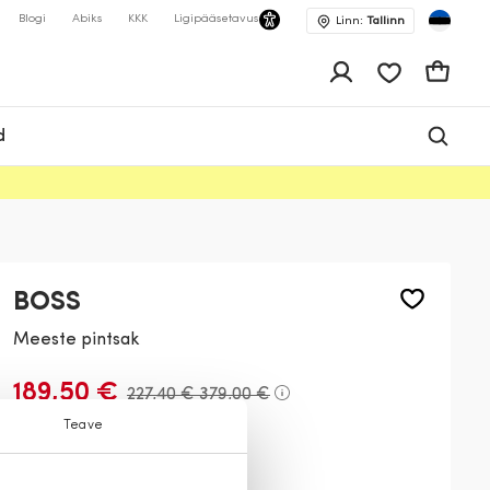
Blogi
Abiks
KKK
Ligipääsetavus
Linn:
Tallinn
app.shop.ui.wis
Ostukor
d
BOSS
Meeste pintsak
189,50 €
227,40 €
379,00 €
Teave
Värv:
Hall
041
404