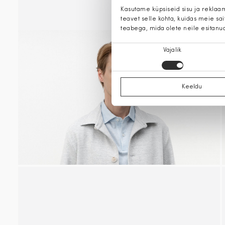
Kasutame küpsiseid sisu ja reklaa
teavet selle kohta, kuidas meie sa
teabega, mida olete neile esitanu
Nõusoleku
Vajalik
valik
Keeldu