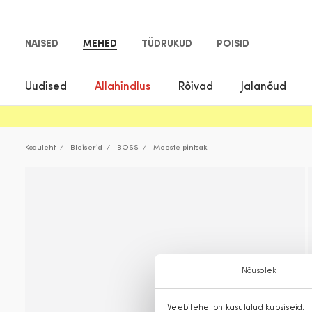
NAISED
MEHED
TÜDRUKUD
POISID
Uudised
Allahindlus
Rõivad
Jalanõud
Koduleht
Bleiserid
BOSS
Meeste pintsak
Nõusolek
Veebilehel on kasutatud küpsiseid.