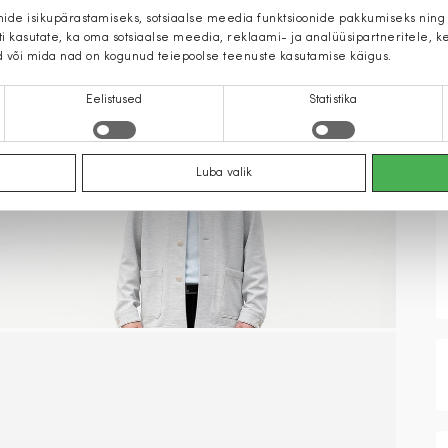
mide isikupärastamiseks, sotsiaalse meedia funktsioonide pakkumiseks ning
iti kasutate, ka oma sotsiaalse meedia, reklaami- ja analüüsipartneritele,
d või mida nad on kogunud teiepoolse teenuste kasutamise käigus.
Eelistused
Statistika
Luba valik