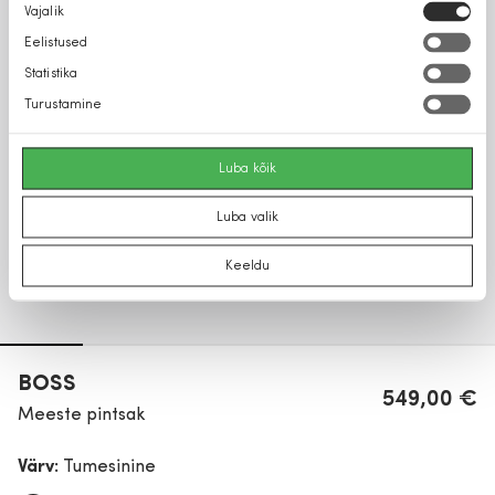
Nõusoleku
Vajalik
valik
Eelistused
Statistika
Turustamine
Luba kõik
Luba valik
Keeldu
BOSS
549,00 €
Meeste pintsak
Värv:
Tumesinine