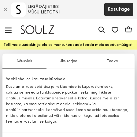
LEGĀDĀJIETIES
Kasutage
MŪSU LIETOTNI
app.shop.ui.
Ostuk
Telli meie uudiskiri ja ole esimene, kes saab teada meie soodusmüügist!
Nõusolek
Üksikasjad
Teave
Veebilehel on kasutatud küpsiseid.
Kasutame küpsiseid sisu ja reklaamide isikupärastamiseks,
sotsiaalse meedia funktsioonide pakkumiseks ning liikluse
analüüsimiseks. Edastame teavet selle kohta, kuidas meie saiti
kasutate, ka oma sotsiaalse meedia, reklaami- ja
analüüsipartneritele, kes võivad seda kombineerida muu teabega,
mida olete neile esitanud või mida nad on kogunud teiepoolse
teenuste kasutamise käigus.