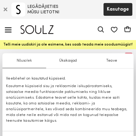
LEGĀDĀJIETIES
Kasutage
MŪSU LIETOTNI
app.shop.ui.
Ostuk
Telli meie uudiskiri ja ole esimene, kes saab teada meie soodusmüügist!
%
Nõusolek
Üksikasjad
Teave
Veebilehel on kasutatud küpsiseid.
Kasutame küpsiseid sisu ja reklaamide isikupärastamiseks,
sotsiaalse meedia funktsioonide pakkumiseks ning liikluse
analüüsimiseks. Edastame teavet selle kohta, kuidas meie saiti
kasutate, ka oma sotsiaalse meedia, reklaami- ja
analüüsipartneritele, kes võivad seda kombineerida muu teabega,
mida olete neile esitanud või mida nad on kogunud teiepoolse
teenuste kasutamise käigus.