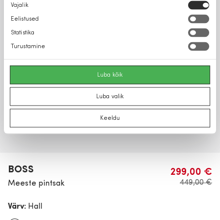
Nõusoleku
Vajalik
valik
Eelistused
Statistika
Turustamine
Luba kõik
Luba valik
Keeldu
BOSS
299,00 €
449,00 €
Meeste pintsak
Värv:
Hall