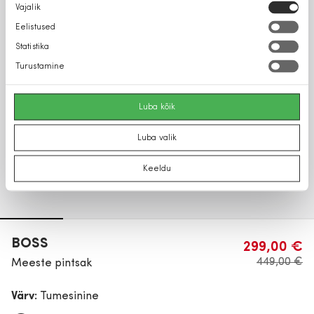
Nõusoleku
Vajalik
valik
Eelistused
Statistika
Turustamine
Luba kõik
Luba valik
Keeldu
BOSS
299,00 €
449,00 €
Meeste pintsak
Värv:
Tumesinine