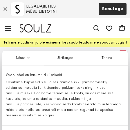
LEGĀDĀJIETIES
Kasutage
MŪSU LIETOTNI
app.shop.ui.
Ostuk
Telli meie uudiskiri ja ole esimene, kes saab teada meie soodusmüügist!
%
Nõusolek
Üksikasjad
Teave
Veebilehel on kasutatud küpsiseid.
Kasutame küpsiseid sisu ja reklaamide isikupärastamiseks,
sotsiaalse meedia funktsioonide pakkumiseks ning liikluse
analüüsimiseks. Edastame teavet selle kohta, kuidas meie saiti
kasutate, ka oma sotsiaalse meedia, reklaami- ja
analüüsipartneritele, kes võivad seda kombineerida muu teabega,
mida olete neile esitanud või mida nad on kogunud teiepoolse
teenuste kasutamise käigus.