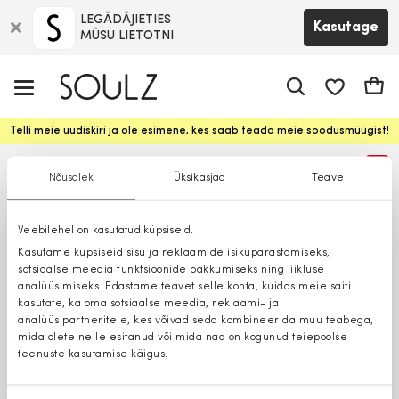
LEGĀDĀJIETIES
Kasutage
MŪSU LIETOTNI
app.shop.ui.
Ostuk
Telli meie uudiskiri ja ole esimene, kes saab teada meie soodusmüügist!
%
Nõusolek
Üksikasjad
Teave
Veebilehel on kasutatud küpsiseid.
Kasutame küpsiseid sisu ja reklaamide isikupärastamiseks,
sotsiaalse meedia funktsioonide pakkumiseks ning liikluse
analüüsimiseks. Edastame teavet selle kohta, kuidas meie saiti
kasutate, ka oma sotsiaalse meedia, reklaami- ja
analüüsipartneritele, kes võivad seda kombineerida muu teabega,
mida olete neile esitanud või mida nad on kogunud teiepoolse
teenuste kasutamise käigus.