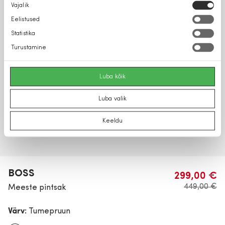
Nõusoleku
Vajalik
valik
Eelistused
Statistika
Turustamine
Luba kõik
Luba valik
Keeldu
BOSS
299,00 €
449,00 €
Meeste pintsak
Värv:
Tumepruun