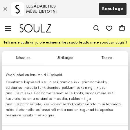
LEGĀDĀJIETIES
Kasutage
MŪSU LIETOTNI
app.shop.ui.
Ostuk
Telli meie uudiskiri ja ole esimene, kes saab teada meie soodusmüügist!
Nõusolek
Üksikasjad
Teave
Veebilehel on kasutatud küpsiseid.
Kasutame küpsiseid sisu ja reklaamide isikupärastamiseks,
sotsiaalse meedia funktsioonide pakkumiseks ning liikluse
analüüsimiseks. Edastame teavet selle kohta, kuidas meie saiti
kasutate, ka oma sotsiaalse meedia, reklaami- ja
analüüsipartneritele, kes võivad seda kombineerida muu teabega,
mida olete neile esitanud või mida nad on kogunud teiepoolse
teenuste kasutamise käigus.