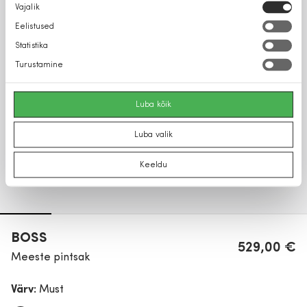
Nõusoleku
Vajalik
valik
Eelistused
Statistika
Turustamine
Luba kõik
Luba valik
Keeldu
BOSS
529,00 €
Meeste pintsak
Värv:
Must