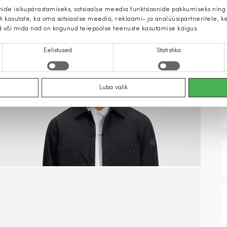
mide isikupärastamiseks, sotsiaalse meedia funktsioonide pakkumiseks ning
iti kasutate, ka oma sotsiaalse meedia, reklaami- ja analüüsipartneritele,
d või mida nad on kogunud teiepoolse teenuste kasutamise käigus.
Eelistused
Statistika
Luba valik