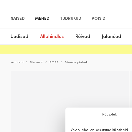
NAISED
MEHED
TÜDRUKUD
POISID
Uudised
Allahindlus
Rõivad
Jalanõud
Koduleht
Bleiserid
BOSS
Meeste pintsak
Nõusolek
Veebilehel on kasutatud küpsiseid.