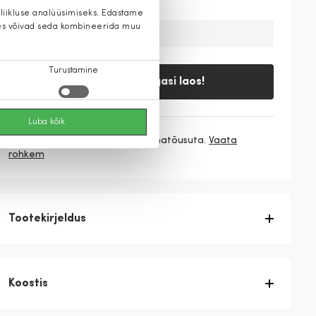
 liikluse analüüsimiseks. Edastame
 kes võivad seda kombineerida muu
Ajutiselt on toode laost otsas
Turustamine
Teavita, kui tagasi laos!
Luba kõik
3 makset
39,67 €
/ kuu ilma hinnatõusuta.
Vaata
rohkem
Tootekirjeldus
Koostis