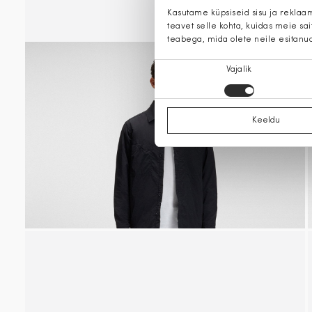
Kasutame küpsiseid sisu ja reklaa
teavet selle kohta, kuidas meie sa
teabega, mida olete neile esitanu
Nõusoleku
Vajalik
valik
Keeldu