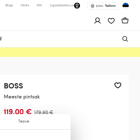
Blogi
Abiks
KKK
Ligipääsetavus
Linn:
Tallinn
app.shop.ui.wis
Ostukor
d
BOSS
Meeste pintsak
119,00 €
179,90 €
Teave
Värv:
Tumesinine
404