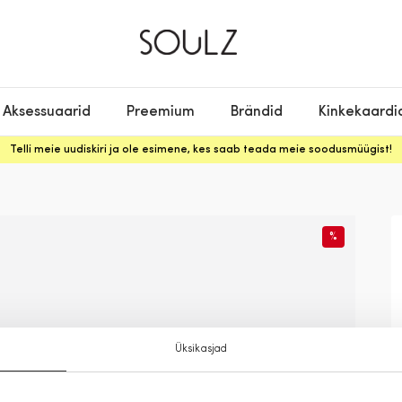
Aksessuaarid
Preemium
Brändid
Kinkekaardi
Telli meie uudiskiri ja ole esimene, kes saab teada meie soodusmüügist!
%
Üksikasjad